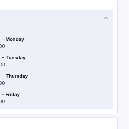
6
-
Monday
:00
6
-
Tuesday
:00
6
-
Thursday
:00
6
-
Friday
:00