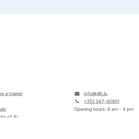
 a trainer
info@dlh.lu
+352 247-95901
ule
Opening hours: 8 am - 4 pm
ts of AI