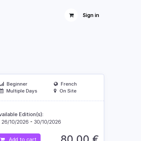
Sign in
Beginner
French
Multiple Days
On Site
vailable Edition(s):
26/10/2026
-
30/10/2026
80.00
€
Add to cart