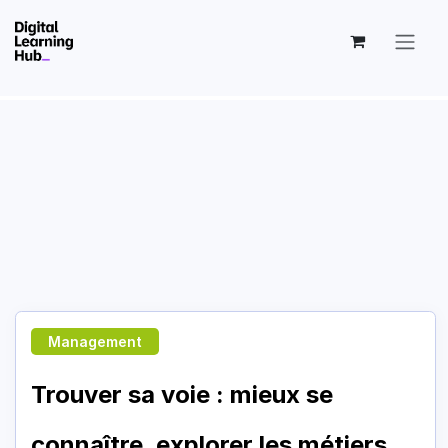
Skip to Content
Management
Trouver sa voie : mieux se
connaître, explorer les métiers,