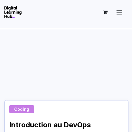
Skip to Content
Coding
Introduction au DevOps