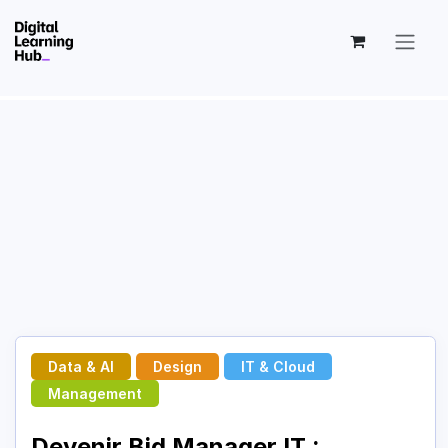
Skip to Content
Data & AI
Design
IT & Cloud
Management
Devenir Bid Manager IT :