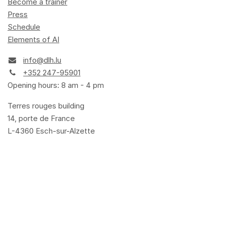
Become a trainer
Press
Schedule
Elements of AI
info@dlh.lu
+352 247-95901
Opening hours: 8 am - 4 pm
Terres rouges building
14, porte de France
L-4360 Esch-sur-Alzette
Terms and Conditions
Privacy Policy
Cookie Policy
Legal
Accessibility